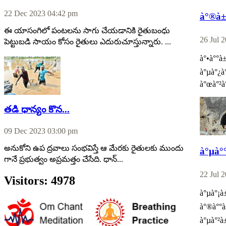
22 Dec 2023 04:42 pm
à°®à±
ఈ యాసంగిలో పంటలను సాగు చేయడానికి రైతుబంధు
26 Jul 
పెట్టుబడి సాయం కోసం రైతులు ఎదురుచూస్తున్నారు. ...
à°•à°°à±
à°µà°¿à°
à°œà°²à
తడి ధాన్యం కొన...
09 Dec 2023 03:00 pm
అనుకోని ఉప ద్రవాలు సంభవిస్తే ఆ మేరకు రైతులకు ముందు
à°µà°°
గానే ప్రభుత్వం అప్రమత్తం చేసేది. ధాన్...
22 Jul 
Visitors: 4978
à°µà°¡à±
à°®à°°à
à°µà°²à±