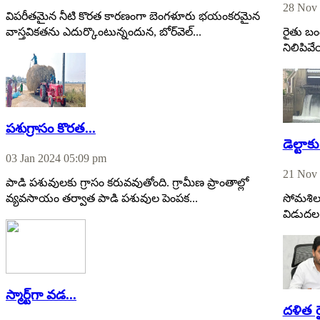
28 Nov 
విపరీతమైన నీటి కొరత కారణంగా బెంగళూరు భయంకరమైన
వాస్తవికతను ఎదుర్కొంటున్నందున, బోర్‌వెల్...
రైతు బం
నిలిపివ
పశుగ్రాసం కొరత...
డెల్టాక
03 Jan 2024 05:09 pm
21 Nov 
పాడి పశువులకు గ్రాసం కరువవుతోంది. గ్రామీణ ప్రాంతాల్లో
వ్యవసాయం తర్వాత పాడి పశువుల పెంపక...
సోమశిల 
విడుదల 
స్మార్ట్‌గా వడ...
దళిత ర