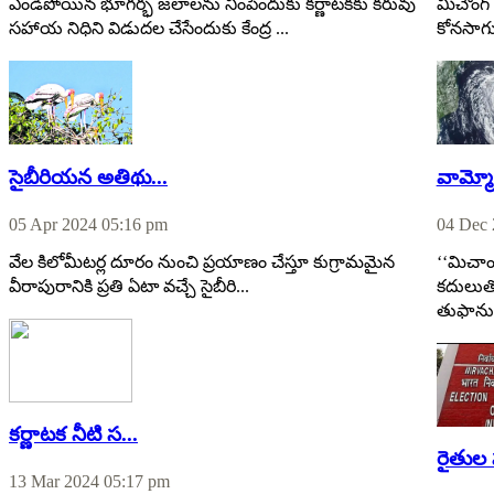
ఎండిపోయిన భూగర్భ జలాలను నింపేందుకు కర్ణాటకకు కరువు
మిచౌంగ్
సహాయ నిధిని విడుదల చేసేందుకు కేంద్ర ...
కోనసాగు
సైబీరియన అతిథు...
వామ్మో
05 Apr 2024 05:16 pm
04 Dec 
వేల కిలోమీటర్ల దూరం నుంచి ప్రయాణం చేస్తూ కుగ్రామమైన
‘‘మిచాం
వీరాపురానికి ప్రతి ఏటా వచ్చే సైబీరి...
కదులుతో
తుఫాను 
కర్ణాటక నీటి స...
రైతుల 
13 Mar 2024 05:17 pm