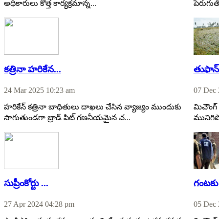
అధికారులు కొత్త కార్యక్రమాన్న...
పెరుగుత
కత్రినా హరికేన...
తుఫాన్ 
24 Mar 2025 10:23 am
07 Dec 
హరికేన్ కత్రినా బాధితులు దాఖలు చేసిన వ్యాజ్యం ముందుకు
మిచౌంగ్ 
సాగుతుండగా బ్రాడ్ పిట్ గణనీయమైన చ...
మునిగిప
సుప్రీంకోర్టు ...
గంటకు 
27 Apr 2024 04:28 pm
05 Dec 