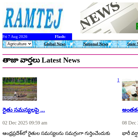
Fri 7 Aug 2026
Flash:
Global News
National News
State
తాజా వార్తలు Latest News
1
రైతు సమస్యలపై ...
అంతకం
02 Dec 2025 09:59 am
08 Dec 
ఆంధ్రప్రదేశ్‌లో రైతుల సమస్యలను సమగ్రంగా గుర్తించేందుకు
భారీ వర