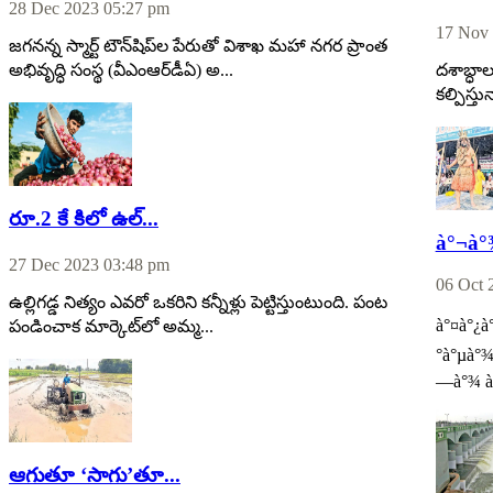
28 Dec 2023 05:27 pm
17 Nov 
జగనన్న స్మార్ట్‌ టౌన్‌షిప్‌ల పేరుతో విశాఖ మహా నగర ప్రాంత
అభివృద్ధి సంస్థ (వీఎంఆర్‌డీఏ) అ...
దశాబ్ధ
కల్పిస్త
రూ.2 కే కిలో ఉల్...
à°¬à°
27 Dec 2023 03:48 pm
06 Oct 
ఉల్లిగడ్డ నిత్యం ఎవరో ఒకరిని కన్నీళ్లు పెట్టిస్తుంటుంది. పంట
à°¤à°¿à°
పండించాక మార్కెట్‌లో అమ్మ...
°à°µà°¾à
—à°¾ à°
ఆగుతూ ‘సాగు’తూ...