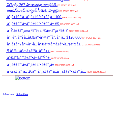
సెన్సెక్స్ 267 పాయింట్లు లాభపడి
[22 07 2025 10:19 am]
ఇండస్ఇండ్ బ్యాంక్ సీఈఓ పాత్రపై
[22 07 2025 09:57 am]
à°¸à±†à°¨à±à°¸à±†à°•à±à°¸à± 100
[18 07 2025 10:15 am]
à°¸à±†à°¨à±à°¸à±†à°•à±à°¸à± 69
[16 07 2025 09:55 am]
à°Ÿà±†à°¸à±à°²à°¾ à°®à±‹à°¡à°²à± Y
[15 07 2025 10:04 am]
à°¬à°¿à°Ÿà±â€Œà°•à°¾à°¯à°¿à°¨à± $120,000
[14 07 2025 10:24 am]
à°¸à±à°Ÿà°¾à°•à± à°®à°¾à°°à±à°•à±†à°Ÿà±
[11 07 2025 09:50 am]
5 à°°à±‹à°œà±à°²à±à°²à±‹
[09 07 2025 09:55 am]
à°®à°¾à°°à±à°•à±†à°Ÿà±
[08 07 2025 09:44 am]
à°¸à±†à°¨à±à°¸à±†à°•à±à°¸à±
[01 07 2025 09:50 am]
à°œà±‚à°¨à± 26à°¨ à°¸à±†à°¨à±à°¸à±†à°•à±à°¸à±,
[26 06 2025 09:49 am]
Advertisers
Subscribers
Discl