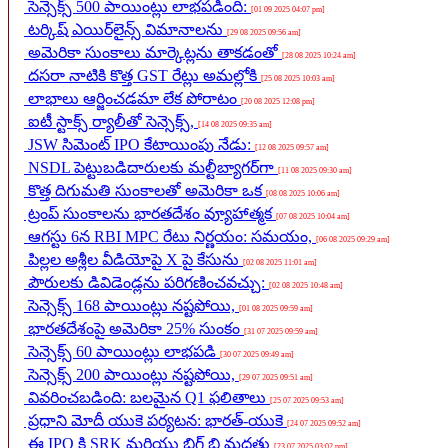
సెన్సెక్స్ 500 పాయింట్లు లాభపడింది:
[01 09 2025 04:07 pm]
టర్కిష్ ఎయిర్‌లైన్స్ విమానాలను
[29 08 2025 09:56 am]
అమెరికా సుంకాలు మార్కెట్లను తాకడంతో
[28 08 2025 10:24 am]
దసరా నాటికి కొత్త GST రేట్లు అమల్లోకి
[25 08 2025 10:03 am]
లాభాలు ఆర్జించడమా లేక పోరాటం
[20 08 2025 12:08 pm]
ఐటీ స్టాక్స్ ర్యాలీతో సెన్సెక్స్,
[14 08 2025 09:35 am]
JSW సిమెంట్ IPO కేటాయింపు నేడు:
[12 08 2025 09:57 am]
NSDL పెట్టుబడిదారులకు మల్టీబ్యాగర్‌గా
[11 08 2025 09:30 am]
కొత్త దిగుమతి సుంకాలతో అమెరికా ఒక
[08 08 2025 10:06 am]
ట్రంప్ సుంకాలను భారతదేశం వ్యూహాత్మక
[07 08 2025 10:04 am]
ఆగస్టు 6న RBI MPC రేటు నిర్ణయం: సమయం,
[06 08 2025 09:29 am]
పిల్లల అశ్లీల వీడియోపై X పై కేసును
[02 08 2025 11:01 am]
పౌరులకు డివిడెండ్లను పరిగణించవచ్చు:
[02 08 2025 10:48 am]
సెన్సెక్స్ 168 పాయింట్లు నష్టపోయి,
[01 08 2025 09:59 am]
భారతదేశంపై అమెరికా 25% సుంకం
[31 07 2025 09:59 am]
సెన్సెక్స్ 60 పాయింట్లు లాభపడి
[30 07 2025 09:49 am]
సెన్సెక్స్ 200 పాయింట్లు నష్టపోయి,
[29 07 2025 09:51 am]
వివరించబడింది: బలమైన Q1 ఫలితాలు
[25 07 2025 09:53 am]
ప్రధాని మోదీ యుకె పర్యటన: భారత్-యుకె
[24 07 2025 09:52 am]
ఈ IPO కి SRK మరియు బిగ్ బి మద్దతు
[23 07 2025 03:02 pm]