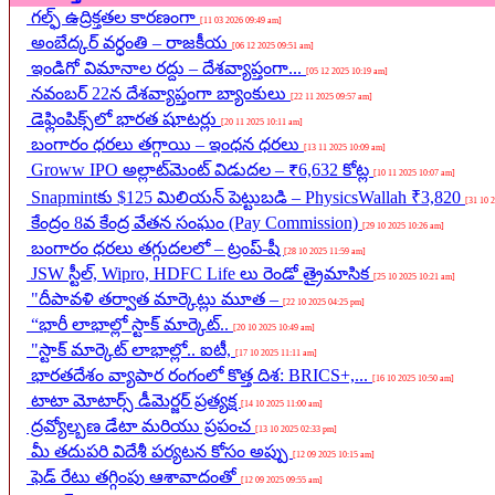
గల్ఫ్ ఉద్రిక్తతల కారణంగా
[11 03 2026 09:49 am]
అంబేద్కర్ వర్ధంతి – రాజకీయ
[06 12 2025 09:51 am]
ఇండిగో విమానాల రద్దు – దేశవ్యాప్తంగా...
[05 12 2025 10:19 am]
నవంబర్ 22న దేశవ్యాప్తంగా బ్యాంకులు
[22 11 2025 09:57 am]
డెఫ్లింపిక్స్‌లో భారత షూటర్లు
[20 11 2025 10:11 am]
బంగారం ధరలు తగ్గాయి – ఇంధన ధరలు
[13 11 2025 10:09 am]
Groww IPO అల్లాట్‌మెంట్ విడుదల – ₹6,632 కోట్ల
[10 11 2025 10:07 am]
Snapmintకు $125 మిలియన్ పెట్టుబడి – PhysicsWallah ₹3,820
[31 10 
కేంద్రం 8వ కేంద్ర వేతన సంఘం (Pay Commission)
[29 10 2025 10:26 am]
బంగారం ధరలు తగ్గుదలలో – ట్రంప్-షీ
[28 10 2025 11:59 am]
JSW స్టీల్, Wipro, HDFC Life లు రెండో త్రైమాసిక
[25 10 2025 10:21 am]
"దీపావళి తర్వాత మార్కెట్లు మూత –
[22 10 2025 04:25 pm]
“భారీ లాభాల్లో స్టాక్ మార్కెట్..
[20 10 2025 10:49 am]
"స్టాక్ మార్కెట్ లాభాల్లో.. ఐటీ,
[17 10 2025 11:11 am]
భారతదేశం వ్యాపార రంగంలో కొత్త దిశ: BRICS+,...
[16 10 2025 10:50 am]
టాటా మోటార్స్ డీమెర్జర్ ప్రత్యక్ష
[14 10 2025 11:00 am]
ద్రవ్యోల్బణ డేటా మరియు ప్రపంచ
[13 10 2025 02:33 pm]
మీ తదుపరి విదేశీ పర్యటన కోసం అప్పు
[12 09 2025 10:15 am]
ఫెడ్ రేటు తగ్గింపు ఆశావాదంతో
[12 09 2025 09:55 am]