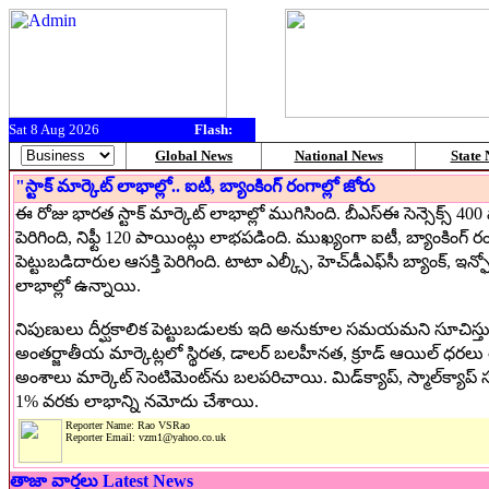
Sat 8 Aug 2026
Flash:
Global News
National News
State
"స్టాక్ మార్కెట్ లాభాల్లో.. ఐటీ, బ్యాంకింగ్ రంగాల్లో జోరు
ఈ రోజు భారత స్టాక్ మార్కెట్ లాభాల్లో ముగిసింది. బీఎస్ఈ సెన్సెక్స్ 400
పెరిగింది, నిఫ్టీ 120 పాయింట్లు లాభపడింది. ముఖ్యంగా ఐటీ, బ్యాంకింగ్ రం
పెట్టుబడిదారుల ఆసక్తి పెరిగింది. టాటా ఎల్క్సీ, హెచ్‌డీఎఫ్‌సీ బ్యాంక్, ఇన్ఫోస
లాభాల్లో ఉన్నాయి.
నిపుణులు దీర్ఘకాలిక పెట్టుబడులకు ఇది అనుకూల సమయమని సూచిస్తున
అంతర్జాతీయ మార్కెట్లలో స్థిరత, డాలర్ బలహీనత, క్రూడ్ ఆయిల్ ధరలు 
అంశాలు మార్కెట్ సెంటిమెంట్‌ను బలపరిచాయి. మిడ్‌క్యాప్, స్మాల్‌క్యాప
1% వరకు లాభాన్ని నమోదు చేశాయి.
Reporter Name: Rao VSRao
Reporter Email: vzm1@yahoo.co.uk
తాజా వార్తలు Latest News