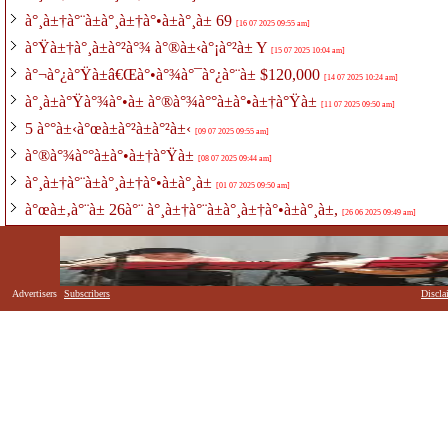
à°¸à±†à°¨à±à°¸à±†à°•à±à°¸à± 69
[16 07 2025 09:55 am]
à°Ÿà±†à°¸à±à°²à°¾ à°®à±‹à°¡à°²à± Y
[15 07 2025 10:04 am]
à°¬à°¿à°Ÿà±â€Œà°•à°¾à°¯à°¿à°¨à± $120,000
[14 07 2025 10:24 am]
à°¸à±à°Ÿà°¾à°•à± à°®à°¾à°°à±à°•à±†à°Ÿà±
[11 07 2025 09:50 am]
5 à°°à±‹à°œà±à°²à±à°²à±‹
[09 07 2025 09:55 am]
à°®à°¾à°°à±à°•à±†à°Ÿà±
[08 07 2025 09:44 am]
à°¸à±†à°¨à±à°¸à±†à°•à±à°¸à±
[01 07 2025 09:50 am]
à°œà±‚à°¨à± 26à°¨ à°¸à±†à°¨à±à°¸à±†à°•à±à°¸à±,
[26 06 2025 09:49 am]
Advertisers
Subscribers
Discla