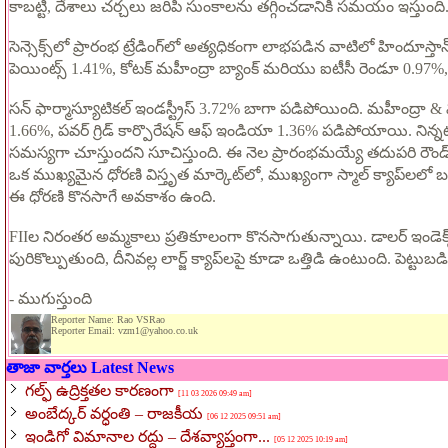
కాబట్టి, దేశాలు చర్చలు జరిపి సుంకాలను తగ్గించడానికి సమయం ఇస్తు
సెన్సెక్స్‌లో ప్రారంభ ట్రేడింగ్‌లో అత్యధికంగా లాభపడిన వాటిలో హిందూస
పెయింట్స్ 1.41%, కోటక్ మహీంద్రా బ్యాంక్ మరియు ఐటీసీ రెండూ 0.97%, 
సన్ ఫార్మాస్యూటికల్ ఇండస్ట్రీస్ 3.72% బాగా పడిపోయింది. మహీంద్రా & 
1.66%, పవర్ గ్రిడ్ కార్పొరేషన్ ఆఫ్ ఇండియా 1.36% పడిపోయాయి. నిన్నటి
సమస్యగా చూస్తుందని సూచిస్తుంది. ఈ నెల ప్రారంభమయ్యే తదుపరి రౌండ్ 
ఒక ముఖ్యమైన ధోరణి విస్తృత మార్కెట్‌లో, ముఖ్యంగా స్మాల్ క్యాప్‌ల
ఈ ధోరణి కొనసాగే అవకాశం ఉంది.
FIIల నిరంతర అమ్మకాలు ప్రతికూలంగా కొనసాగుతున్నాయి. డాలర్ ఇండెక్
పురికొల్పుతుంది, దీనివల్ల లార్జ్ క్యాప్‌లపై కూడా ఒత్తిడి ఉంటుంది. పెట్
- ముగుస్తుంది
Reporter Name: Rao VSRao
Reporter Email: vzm1@yahoo.co.uk
తాజా వార్తలు Latest News
గల్ఫ్ ఉద్రిక్తతల కారణంగా
[11 03 2026 09:49 am]
అంబేద్కర్ వర్ధంతి – రాజకీయ
[06 12 2025 09:51 am]
ఇండిగో విమానాల రద్దు – దేశవ్యాప్తంగా...
[05 12 2025 10:19 am]