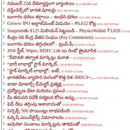
నవంబర్ 22న దేశవ్యాప్తంగా బ్యాంకులు
[22 11 2025 09:57 am]
డెఫ్లింపిక్స్‌లో భారత షూటర్లు
[20 11 2025 10:11 am]
బంగారం ధరలు తగ్గాయి – ఇంధన ధరలు
[13 11 2025 10:09 am]
Groww IPO అల్లాట్‌మెంట్ విడుదల – ₹6,632 కోట్ల
[10 11 2025 10:07 am]
Snapmintకు $125 మిలియన్ పెట్టుబడి – PhysicsWallah ₹3,820
[31 10 2
కేంద్రం 8వ కేంద్ర వేతన సంఘం (Pay Commission)
[29 10 2025 10:26 am]
బంగారం ధరలు తగ్గుదలలో – ట్రంప్-షీ
[28 10 2025 11:59 am]
JSW స్టీల్, Wipro, HDFC Life లు రెండో త్రైమాసిక
[25 10 2025 10:21 am]
"దీపావళి తర్వాత మార్కెట్లు మూత –
[22 10 2025 04:25 pm]
“భారీ లాభాల్లో స్టాక్ మార్కెట్..
[20 10 2025 10:49 am]
"స్టాక్ మార్కెట్ లాభాల్లో.. ఐటీ,
[17 10 2025 11:11 am]
భారతదేశం వ్యాపార రంగంలో కొత్త దిశ: BRICS+,...
[16 10 2025 10:50 am]
టాటా మోటార్స్ డీమెర్జర్ ప్రత్యక్ష
[14 10 2025 11:00 am]
ద్రవ్యోల్బణ డేటా మరియు ప్రపంచ
[13 10 2025 02:33 pm]
మీ తదుపరి విదేశీ పర్యటన కోసం అప్పు
[12 09 2025 10:15 am]
ఫెడ్ రేటు తగ్గింపు ఆశావాదంతో
[12 09 2025 09:55 am]
సెన్సెక్స్ 500 పాయింట్లు లాభపడింది:
[01 09 2025 04:07 pm]
టర్కిష్ ఎయిర్‌లైన్స్ విమానాలను
[29 08 2025 09:56 am]
అమెరికా సుంకాలు మార్కెట్లను తాకడంతో
[28 08 2025 10:24 am]