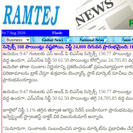
Fri 7 Aug 2026
Flash:
Global News
National News
State
సెన్సెక్స్ 168 పాయింట్లు నష్టపోయి, నిఫ్టీ 24,800 దిగువన ప్రారంభమైంద
ఉదయం 9:47 గంటలకు ఎస్ అండ్ పి బిఎస్ఇ సెన్సెక్స్ 150.77 పాయింట్లు త
వద్ద ఉండగా, ఎన్ఎస్ఇ నిఫ్టీ 50 62.50 పాయింట్లు కోల్పోయి 24,705.85 వద్
అమెరికా తాజా సుంకాల నిర్ణయాన్ని ప్రకటించడంతో ప్రపంచవ్యాప్తంగా టారి
పరిణామాలను ట్రాక్ చేస్తూ శుక్రవారం బెంచ్మార్క్ స్టాక్ మార్కెట్ సూచీలు 
ప్రారంభమయ్యాయి.
ఉదయం 9:47 గంటలకు ఎస్ అండ్ పి బిఎస్ఇ సెన్సెక్స్ 150.77 పాయింట్లు త
వద్ద ఉండగా, ఎన్ఎస్ఇ నిఫ్టీ 50 62.50 పాయింట్లు తగ్గి 24,705.85 వద్ద ముగ
జూలైలో నిఫ్టీ 3.1% తగ్గిన తర్వాత ఆగస్టు సిరీస్ బలహీనంగా ప్రారంభమవుతుం
ఇన్వెస్ట్మెంట్ స్ట్రాటజిస్ట్ డాక్టర్ వికె విజయకుమార్ అన్నారు.
"సుమారుగా, సుంకాలకు సంబంధించిన వార్తలు మార్కెట్‌ను ప్రభావితం చేస