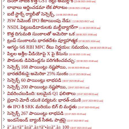
దసరా నాటికి కొత్త GST రేట్లు అమల్లోకి
[25 08 2025 10:03 am]
లాభాలు ఆర్జించడమా లేక పోరాటం
[20 08 2025 12:08 pm]
ఐటీ స్టాక్స్ ర్యాలీతో సెన్సెక్స్,
[14 08 2025 09:35 am]
JSW సిమెంట్ IPO కేటాయింపు నేడు:
[12 08 2025 09:57 am]
NSDL పెట్టుబడిదారులకు మల్టీబ్యాగర్‌గా
[11 08 2025 09:30 am]
కొత్త దిగుమతి సుంకాలతో అమెరికా ఒక
[08 08 2025 10:06 am]
ట్రంప్ సుంకాలను భారతదేశం వ్యూహాత్మక
[07 08 2025 10:04 am]
ఆగస్టు 6న RBI MPC రేటు నిర్ణయం: సమయం,
[06 08 2025 09:29 am]
పిల్లల అశ్లీల వీడియోపై X పై కేసును
[02 08 2025 11:01 am]
పౌరులకు డివిడెండ్లను పరిగణించవచ్చు:
[02 08 2025 10:48 am]
సెన్సెక్స్ 168 పాయింట్లు నష్టపోయి,
[01 08 2025 09:59 am]
భారతదేశంపై అమెరికా 25% సుంకం
[31 07 2025 09:59 am]
సెన్సెక్స్ 60 పాయింట్లు లాభపడి
[30 07 2025 09:49 am]
సెన్సెక్స్ 200 పాయింట్లు నష్టపోయి,
[29 07 2025 09:51 am]
వివరించబడింది: బలమైన Q1 ఫలితాలు
[25 07 2025 09:53 am]
ప్రధాని మోదీ యుకె పర్యటన: భారత్-యుకె
[24 07 2025 09:52 am]
ఈ IPO కి SRK మరియు బిగ్ బి మద్దతు
[23 07 2025 03:02 pm]
సెన్సెక్స్ 267 పాయింట్లు లాభపడి
[22 07 2025 10:19 am]
ఇండస్ఇండ్ బ్యాంక్ సీఈఓ పాత్రపై
[22 07 2025 09:57 am]
à°¸à±†à°¨à±à°¸à±†à°•à±à°¸à± 100
[18 07 2025 10:15 am]