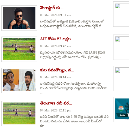
మెగాస్టార్ కు ...
09 Mar 2026 09:51 am
టాలీవుడ్‌లో అత్యంత ప్రతిభావంతులైన నటులలో
ఒకరైన మెగాస్టార్ చిరంజీవికి, తెలంగాణ గద్దర్ ఫ...
AIF కోసం ₹2 లక్షల ...
09 Mar 2026 09:43 am
వ్యవసాయ మౌలిక సదుపాయాల నిధి (AIF) క్రెడిట్
లక్ష్యాన్ని రెట్టింపు చేసే ఆమోదం కోసం ప్రభుత్వం ...
కుల సమతౌల్యం, వ...
05 Mar 2026 10:14 am
నామినేషన్ల చివరి రోజు సందర్భంగా, మహారాష్ట్ర
నుండి రాబోయే రాజ్యసభ ఎన్నికలకు బిజెపి జాతీయ
...
తెలంగాణ రబీ వర...
04 Mar 2026 12:15 pm
ఖరీఫ్ సీజన్‌లో దాదాపు 1.46 కోట్ల టన్నుల బంపర్ వరి
పంటను నమోదు చేసిన తెలంగాణ, రబీ సీజన్‌లో
కూ...