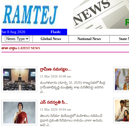
Sat 8 Aug 2026
Flash:
Global News
National News
State
తాజా వార్తలు LATEST NEWS
గ్రామీణ సమస్యల...
11 Mar 2026 10:08 am
మంగళవారం (మార్చి 10, 2026) రాజ్యసభలో కేంద్ర
గ్రామీణాభివృద్ధి మంత్రిత్వ శాఖ పనితీరుపై జరిగిన
చ...
ఎస్ సరస్వతి సి...
11 Mar 2026 10:04 am
తెలుగు సినిమా థియేటర్లలో మహిళలు నడిపించే
ప్రధాన స్రవంతి సినిమాలు రావడం చాలా అరుదు.
అవి ఎ...