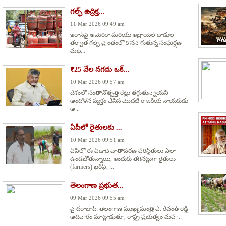
గల్ఫ్ ఉద్రిక్త...
11 Mar 2026 09:49 am
ఇరాన్‌పై అమెరికా మరియు ఇజ్రాయెల్ దాడుల
తర్వాత గల్ఫ్ ప్రాంతంలో కొనసాగుతున్న సంఘర్షణ
మధ్...
₹25 వేల నగదు ఒక్...
10 Mar 2026 09:57 am
దేశంలో సంతానోత్పత్తి రేట్లు తగ్గుతున్నాయని
ఆందోళన వ్యక్తం చేసిన మొదటి రాజకీయ నాయకుడు
ఆ...
ఏపీలో రైతులకు ...
10 Mar 2026 09:51 am
ఏపీలో ఈ ఏడాది వాతావరణ పరిస్దితులు ఎలా
ఉండబోతున్నాయి, ఇందుకు తగినట్లుగా రైతులు
(farmers) ఖరీఫ్, ...
తెలంగాణ ప్రభుత...
09 Mar 2026 09:55 am
హైదరాబాద్: తెలంగాణ ముఖ్యమంత్రి ఎ. రేవంత్ రెడ్డి
ఆదివారం మాట్లాడుతూ, రాష్ట్ర ప్రభుత్వం మహ...