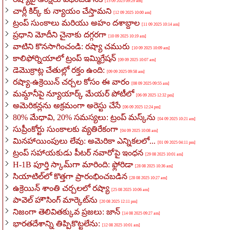
[15 09 2025 09:29 am]
చార్లీ కిర్క్ కు న్యాయం చేస్తామని
[12 09 2025 10:00 am]
ట్రంప్ సుంకాలు మరియు అహం దశాబ్దాల
[11 09 2025 10:14 am]
ప్రధాని మోదీని చైనాకు దగ్గరగా
[10 09 2025 10:19 am]
వాటిని కొనసాగించండి: రష్యా చమురు
[10 09 2025 10:09 am]
కాలిఫోర్నియాలో ట్రంప్ ఇమ్మిగ్రేషన్
[09 09 2025 10:07 am]
డెమొక్రాట్ల చేతుల్లో రక్తం ఉంది:
[09 09 2025 09:58 am]
రష్యా-ఉక్రెయిన్ చర్చల కోసం ఈ వారం
[08 09 2025 09:55 am]
మమ్దానీపై న్యూయార్క్ మేయర్ పోటీలో
[06 09 2025 12:32 pm]
అమెరికన్లను అక్రమంగా అరెస్టు చేసే
[06 09 2025 12:24 pm]
80% మేధావి, 20% సమస్యలు: ట్రంప్ మస్క్‌ను
[04 09 2025 10:21 am]
సుప్రీంకోర్టు సుంకాలకు వ్యతిరేకంగా
[04 09 2025 10:08 am]
మినహాయింపులు లేవు: అమెరికా ఎన్నికలలో...
[01 09 2025 04:11 pm]
ట్రంప్ సహాయకుడు పీటర్ నవారోపై ఇంధన
[29 08 2025 10:01 am]
H-1B పూర్తి స్కామ్‌గా మారింది: ఫ్లోరిడా
[28 08 2025 10:36 am]
సియాటిల్‌లో కొత్తగా ప్రారంభించబడిన
[28 08 2025 10:27 am]
ఉక్రెయిన్ శాంతి చర్చలలో రష్యా
[25 08 2025 10:06 am]
పావెల్ హౌసింగ్ మార్కెట్‌ను
[20 08 2025 12:11 pm]
నిజంగా తెలివితక్కువ ప్రజలు: జాన్
[14 08 2025 09:27 am]
భారతదేశాన్ని తిప్పికొట్టలేను:
[12 08 2025 10:01 am]