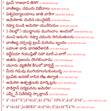
ట్రంప్ 'రాజధాని తిరిగి'
[11 08 2025 09:12 am]
వాణిజ్యం, చమురు విభేదాలు
[08 08 2025 10:23 am]
విశ్వవిద్యాలయాలు జాతి వారీగా
[08 08 2025 10:08 am]
అమెరికాకు చెందిన యునైటెడ్
[07 08 2025 10:06 am]
రష్యా నుండి అమెరికా యురేనియం
[06 08 2025 10:16 am]
5 నెలల్లో 5 యుద్ధాలను ముగించాం, అందులో
[06 08 2025 09:32 am]
మంచి అడుగు: రష్యా చమురు దిగుమతులను
[02 08 2025 10:51 am]
వాణిజ్య చర్చలపై ట్రంప్ మరియు బృందం
[01 08 2025 09:51 am]
బహుశా వారు భారతదేశానికి
[31 07 2025 10:02 am]
వర్జీనియా గియుఫ్రేతో సహా మార్-ఎ-లాగో
[30 07 2025 09:53 am]
అతను ప్రజలను దొంగిలించాడు:
[29 07 2025 09:49 am]
యూదు వ్యతిరేక కేసులో హార్వర్డ్
[29 07 2025 09:43 am]
మీరు గడువు ముగియాలనుకుంటున్న
[26 07 2025 09:55 am]
ట్రంప్‌కు జనరల్ రాసిన లేఖ తర్వాత
[25 07 2025 09:57 am]
అమెరికా ఉత్పత్తులకు మార్కెట్లను
[24 07 2025 09:43 am]
పాకిస్తాన్ పర్యటనను అమెరికా
[23 07 2025 03:05 pm]
ఎప్స్టీన్ నివేదికపై స్కాట్లాండ్
[22 07 2025 10:00 am]
à°¬à±à°°à°¿à°•à±à°¸à± à°ªà±ˆ 10% à°¸à±à°‚à°•à°‚...
[19 07 2025 10:11 am]
à°«à±‡à°¸à±â€Œà°¬à±à°•à± à°¡à±‡à°Ÿà°¾
[18 07 2025 10:12 am]