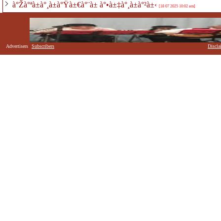
à°Žà°ªà±à°¸à±à°Ÿà±€à°¨à± à°•à±‡à°¸à±à°²à±‹
[18 07 2025 10:02 am]
Advertisers
Subscribers
Discla