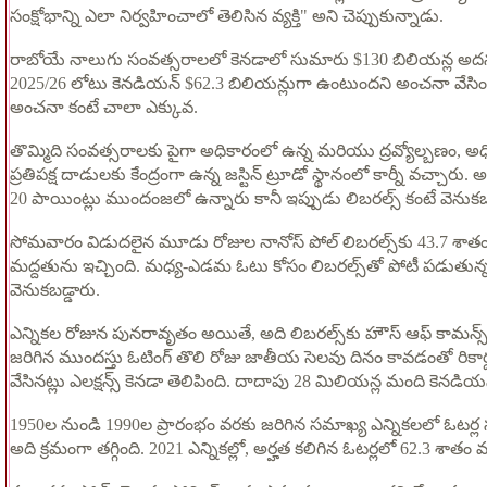
సంక్షోభాన్ని ఎలా నిర్వహించాలో తెలిసిన వ్యక్తి" అని చెప్పుకున్నాడు.
రాబోయే నాలుగు సంవత్సరాలలో కెనడాలో సుమారు $130 బిలియన్ల అదనపు ఖ
2025/26 లోటు కెనడియన్ $62.3 బిలియన్లుగా ఉంటుందని అంచనా వేసింది
అంచనా కంటే చాలా ఎక్కువ.
తొమ్మిది సంవత్సరాలకు పైగా అధికారంలో ఉన్న మరియు ద్రవ్యోల్బణం, అ
ప్రతిపక్ష దాడులకు కేంద్రంగా ఉన్న జస్టిన్ ట్రూడో స్థానంలో కార్నీ వచ్చారు. అ
20 పాయింట్లు ముందంజలో ఉన్నారు కానీ ఇప్పుడు లిబరల్స్ కంటే వెనుకబ
సోమవారం విడుదలైన మూడు రోజుల నానోస్ పోల్ లిబరల్స్‌కు 43.7 శాతం ప్ర
మద్దతును ఇచ్చింది. మధ్య-ఎడమ ఓటు కోసం లిబరల్స్‌తో పోటీ పడుతున్న లెఫ
వెనుకబడ్డారు.
ఎన్నికల రోజున పునరావృతం అయితే, అది లిబరల్స్‌కు హౌస్ ఆఫ్ కామన్స్‌లోన
జరిగిన ముందస్తు ఓటింగ్ తొలి రోజు జాతీయ సెలవు దినం కావడంతో రికార్
వేసినట్లు ఎలక్షన్స్ కెనడా తెలిపింది. దాదాపు 28 మిలియన్ల మంది కెనడ
1950ల నుండి 1990ల ప్రారంభం వరకు జరిగిన సమాఖ్య ఎన్నికలలో ఓటర్ల
అది క్రమంగా తగ్గింది. 2021 ఎన్నికల్లో, అర్హత కలిగిన ఓటర్లలో 62.3 శాత