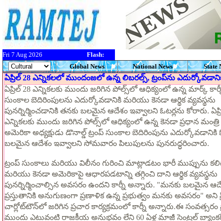
Fri 7 Aug 2026
Flash:
Global News
National News
State
ఏప్రిల్ 28 ఎన్నికలలో ముందంజలో ఉన్న లిబరల్స్, ట్రంప్‌ను ఎదుర్కోవడానిక
ఏప్రిల్ 28 ఎన్నికలకు ముందు జరిగిన పోల్స్‌లో ఆధిక్యంలో ఉన్న మార్క్ కార్నీ
సుంకాల బెదిరింపులను ఎదుర్కోవడానికి మరియు కెనడా ఆర్థిక వ్యవస్థను
పునర్నిర్మించడానికి తనకు బలమైన ఆదేశం ఇవ్వాలని ఓటర్లను కోరారు. ఏప్ర
ఎన్నికలకు ముందు జరిగిన పోల్స్‌లో ఆధిక్యంలో ఉన్న కెనడా ప్రధాన మంత్రి మ
అమెరికా అధ్యక్షుడు డొనాల్డ్ ట్రంప్ సుంకాల బెదిరింపును ఎదుర్కోవడానికి
బలమైన ఆదేశం ఇవ్వాలని సోమవారం పిలుపులను పునరుద్ధరించారు.
ట్రంప్ సుంకాలు మరియు విలీనం గురించి మాట్లాడటం భారీ ముప్పును కలిగి
మరియు కెనడా అమెరికాపై ఆధారపడటాన్ని తగ్గించి దాని ఆర్థిక వ్యవస్థను
పునర్నిర్మించాల్సిన అవసరం ఉందని కార్నీ అన్నారు. "మనకు బలమైన ఆదే
ప్రస్తుతానికి అనుగుణంగా ప్రణాళిక ఉన్న ప్రభుత్వం మనకు అవసరం" అని ప్రిన్స్ 
చార్లోట్‌టౌన్‌లో జరిగిన ప్రచార కార్యక్రమంలో కార్నీ అన్నారు.ఈ సంవత్
ముందు ఎటువంటి రాజకీయ అనుభవం లేని 60 ఏళ్ల మాజీ సెంట్రల్ బ్యాం