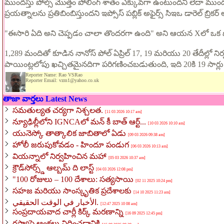
ముందస్తు పోల్స్ మొత్తం పోలింగ్ శాతం ఎక్కువగా ఉంటుందని లేదా ముందస్తు 
ప్రయత్నాలను ప్రతిబింబిస్తుందని ఇప్సోస్ పబ్లిక్ అఫైర్స్ సిఇఒ డారెల్ బ్రికర్
"ఈసారి ఏది అని చెప్పడం చాలా తొందరగా ఉంది" అని ఆయన Xలో ఒక పోస్
1,289 మందితో కూడిన నానోస్ పోల్ ఏప్రిల్ 17, 19 మరియు 20 తేదీల్లో 
పాయింట్లలోపు ఖచ్చితమైనదిగా పరిగణించబడుతుంది, ఇది 20కి 19 సార్లు
Reporter Name: Rao VSRao
Reporter Email: vzm1@yahoo.co.uk
తాజా వార్తలు Latest News
సమతుల్యత చర్యగా నిశ్చలత.
[11 03 2026 10:17 am]
న్యూఢిల్లీలోని IGNCAలో మన్ కీ బాత్ ఆర్ట్...
[10 03 2026 10:10 am]
యునెస్కో తాత్కాలిక జాబితాలో ఏడు
[09 03 2026 09:38 am]
హోలీ జరుపుకోవడం - హిందూ పండుగ
[06 03 2026 10:13 am]
వియన్నాలో నిర్వహించిన మహా
[05 03 2026 10:37 am]
క్రౌడ్‌సోర్స్డ్ ఆల్బమ్ ది లాస్ట్
[04 03 2026 12:08 pm]
"100 రోజులు – 100 దేశాలు: సత్యసాయి
[02 11 2025 10:24 pm]
సహజ మరియు సాంస్కృతిక ప్రదేశాలకు
[14 10 2025 11:23 am]
الأخبار في الوقت الحقيقي.
[08 10 2025 12:47 am]
సంప్రదాయవాద చార్లీ కిర్క్ మరణాన్ని
[16 09 2025 12:45 pm]
రష్యాపై ఆంక్షలు విధించడానికి