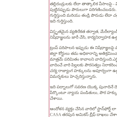
తల్లిదండ్రులకు లేదా తాత్కాలిక వీసాలపై - వ
పుట్టినప్పుడు పౌరులుగా పరిగణించబడరు. తల
గుర్తిస్తుంది మరియు తండ్రి పౌరుడు లేదా 
ఇది గుర్తిస్తుంది.
విస్తృతమైన వ్యతిరేకత తర్వాత, మేరీల్యాండ్
నిషేధాజ్ఞలను జారీ చేసి, కార్యనిర్వాహక 
ట్రంప్ పరిపాలన ఇప్పుడు ఈ నిషేధాజ్ఞలపై పాక్
జిల్లా కోర్టులు తమ అధికారాన్ని అతిక్రమిం
మాత్రమే పరిమితం కావాలని వాదిస్తుంది.ఎగ్జ
వాదించే వారి పిల్లలకు పౌరసత్వం నిరాకరి
చర్య రాజ్యాంగ హక్కులను అపూర్వంగా ఉల్లంఘి
విమర్శకులు హెచ్చరిస్తున్నారు.
ఇది పద్నాలుగో సవరణ యొక్క పునాదినే దె
పేర్కొంటూ న్యాయ పండితులు, పౌర హక్క
చేశాయి.
ఆందోళన వ్యక్తం చేసిన వారిలో స్టాన్‌ఫోర్డ
CASA తరపున అమికస్ బ్రీఫ్ దాఖలు చేశా