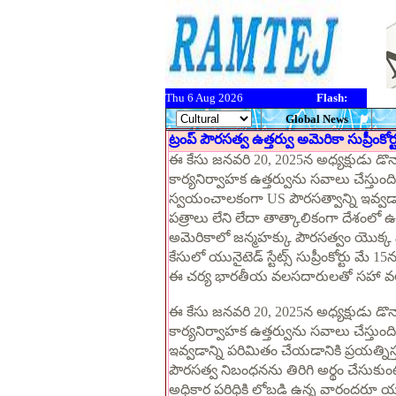
Thu 6 Aug 2026
Flash:
Global News
ట్రంప్ పౌరసత్వ ఉత్తర్వు అమెరికా సుప్రీం
ఈ కేసు జనవరి 20, 2025న అధ్యక్షుడు డొనాల్
కార్యనిర్వాహక ఉత్తర్వును సవాలు చేస్తుంది,
స్వయంచాలకంగా US పౌరసత్వాన్ని ఇవ్వడాన్
పత్రాలు లేని లేదా తాత్కాలికంగా దేశంలో ఉన
అమెరికాలో జన్మహక్కు పౌరసత్వం యొక్క 
కేసులో యునైటెడ్ స్టేట్స్ సుప్రీంకోర్టు మే
ఈ చర్య భారతీయ వలసదారులతో సహా వలస వర
ఈ కేసు జనవరి 20, 2025న అధ్యక్షుడు డొనాల్
కార్యనిర్వాహక ఉత్తర్వును సవాలు చేస్తుంద
ఇవ్వడాన్ని పరిమితం చేయడానికి ప్రయత్నిస
పౌరసత్వ నిబంధనను తిరిగి అర్థం చేసుకుంట
అధికార పరిధికి లోబడి ఉన్న వారందరూ యునైటె