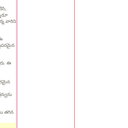
ేసి,
న్నడూ
న వారిని
 ఈ
ట్టపరమైన
ారు. ఈ
పరమైన
తర్వును
యు తగిన