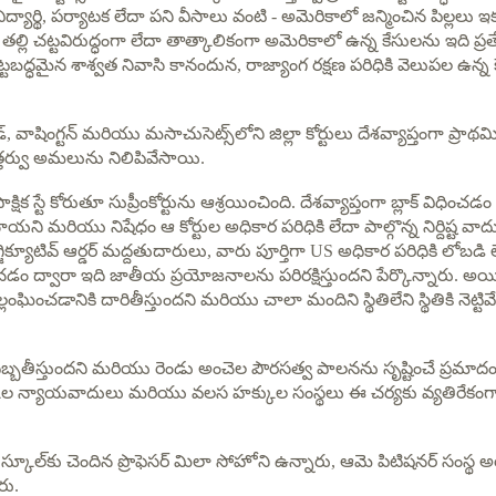
ిద్యార్థి, పర్యాటక లేదా పని వీసాలు వంటి - అమెరికాలో జన్మించిన పిల్లలు ఇ
్లి చట్టవిరుద్ధంగా లేదా తాత్కాలికంగా అమెరికాలో ఉన్న కేసులను ఇది ప్రత
చట్టబద్ధమైన శాశ్వత నివాసి కానందున, రాజ్యాంగ రక్షణ పరిధికి వెలుపల ఉన్న
, వాషింగ్టన్ మరియు మసాచుసెట్స్‌లోని జిల్లా కోర్టులు దేశవ్యాప్తంగా ప్రాథమ
ఉత్తర్వు అమలును నిలిపివేసాయి.
షిక స్టే కోరుతూ సుప్రీంకోర్టును ఆశ్రయించింది. దేశవ్యాప్తంగా బ్లాక్ విధించడం
చాయని మరియు నిషేధం ఆ కోర్టుల అధికార పరిధికి లేదా పాల్గొన్న నిర్దిష్ట వా
ిక్యూటివ్ ఆర్డర్ మద్దతుదారులు, వారు పూర్తిగా US అధికార పరిధికి లోబడి 
ంచడం ద్వారా ఇది జాతీయ ప్రయోజనాలను పరిరక్షిస్తుందని పేర్కొన్నారు. అయ
ంచడానికి దారితీస్తుందని మరియు చాలా మందిని స్థితిలేని స్థితికి నెట్టివే
బ్బతీస్తుందని మరియు రెండు అంచెల పౌరసత్వ పాలనను సృష్టించే ప్రమాద
ుల న్యాయవాదులు మరియు వలస హక్కుల సంస్థలు ఈ చర్యకు వ్యతిరేకంగా 
్ లా స్కూల్‌కు చెందిన ప్రొఫెసర్ మిలా సోహోని ఉన్నారు, ఆమె పిటిషనర్ సంస్థ
రు.