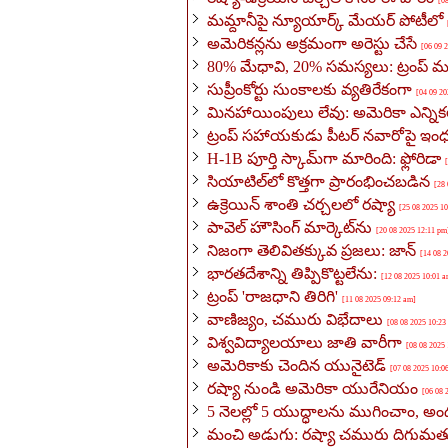
[0
మమ్దానీపై న్యూయార్క్ మేయర్ పోటీలో
అమెరికన్లను అక్రమంగా అరెస్టు చేసే
[06 09 
80% మేధావి, 20% సమస్యలు: ట్రంప్ మస
సుప్రీంకోర్టు సుంకాలకు వ్యతిరేకంగా
[04 09 20
మినహాయింపులు లేవు: అమెరికా ఎన్నిక
ట్రంప్ సహాయకుడు పీటర్ నవారోపై ఇ
H-1B పూర్తి స్కామ్‌గా మారింది: ఫ్లోరిడా
సియాటిల్‌లో కొత్తగా ప్రారంభించబడిన
[28
ఉక్రెయిన్ శాంతి చర్చలలో రష్యా
[25 08 2025 1
పావెల్ హౌసింగ్ మార్కెట్‌ను
[20 08 2025 12:11 pm
నిజంగా తెలివితక్కువ ప్రజలు: జాన్
[14 08 
భారతదేశాన్ని తిప్పికొట్టలేను:
[12 08 2025 10:01 a
ట్రంప్ 'రాజధాని తిరిగి'
[11 08 2025 09:12 am]
వాణిజ్యం, చమురు విభేదాలు
[08 08 2025 10:23
విశ్వవిద్యాలయాలు జాతి వారీగా
[08 08 2025
అమెరికాకు చెందిన యునైటెడ్
[07 08 2025 10:0
రష్యా నుండి అమెరికా యురేనియం
[06 08 
5 నెలల్లో 5 యుద్ధాలను ముగించాం, అ
మంచి అడుగు: రష్యా చమురు దిగుమ