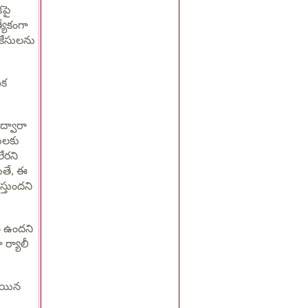
కపై
్యేకంగా
 కేసులను
ిక
 ద్వారా
దులకు
లేరని
ితే, ఈ
స్తుందని
ం ఉందని
ర్యాలీ
 అయిన