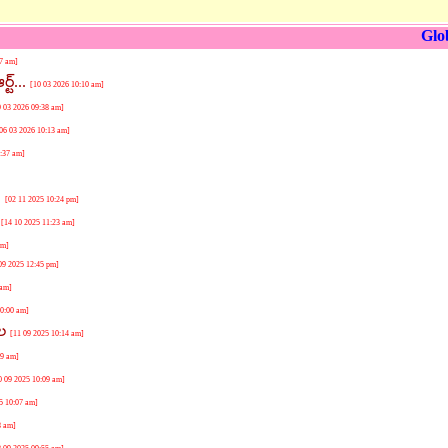
Glo
17 am]
ట్...
[10 03 2026 10:10 am]
9 03 2026 09:38 am]
06 03 2026 10:13 am]
0:37 am]
ి
[02 11 2025 10:24 pm]
ు
[14 10 2025 11:23 am]
025 12:47 am]
09 2025 12:45 pm]
 am]
10:00 am]
ాల
[11 09 2025 10:14 am]
19 am]
0 09 2025 10:09 am]
5 10:07 am]
8 am]