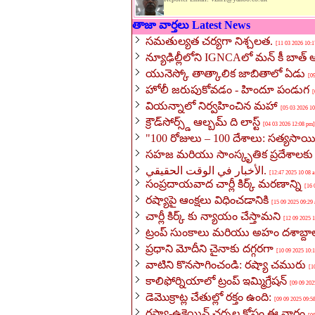
తాజా వార్తలు Latest News
సమతుల్యత చర్యగా నిశ్చలత.
[11 03 2026 10:
న్యూఢిల్లీలోని IGNCAలో మన్ కీ బాత్ ఆర్
యునెస్కో తాత్కాలిక జాబితాలో ఏడు
[0
హోలీ జరుపుకోవడం - హిందూ పండుగ
[
వియన్నాలో నిర్వహించిన మహా
[05 03 2026 1
క్రౌడ్‌సోర్స్డ్ ఆల్బమ్ ది లాస్ట్
[04 03 2026 12:08 pm]
"100 రోజులు – 100 దేశాలు: సత్యసాయ
సహజ మరియు సాంస్కృతిక ప్రదేశాలక
الأخبار في الوقت الحقيقي.
[08 10 2
సంప్రదాయవాద చార్లీ కిర్క్ మరణాన్ని
[16 
రష్యాపై ఆంక్షలు విధించడానికి
[15 09 2025 09:29
చార్లీ కిర్క్ కు న్యాయం చేస్తామని
[12 09 2025 
ట్రంప్ సుంకాలు మరియు అహం దశాబ్ద
ప్రధాని మోదీని చైనాకు దగ్గరగా
[10 09 2025 10:
వాటిని కొనసాగించండి: రష్యా చమురు
[1
కాలిఫోర్నియాలో ట్రంప్ ఇమ్మిగ్రేషన్
[09 09 202
డెమొక్రాట్ల చేతుల్లో రక్తం ఉంది:
[09 09 2025 09:5
రష్యా-ఉక్రెయిన్ చర్చల కోసం ఈ వారం