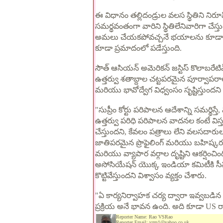
ఈ విధానం తల్లిదండ్రుల వలస స్థితిని నిరూప
సమర్థవంతంగా వారిని స్థితిలేనివారిగా చేస
అమలు చేయకపోవచ్చనే భయాలను కూడా ఈ బ్రీ
కూడా ప్రమాదంలో పడేస్తుంది.
సౌత్ ఆసియన్ అమెరికన్ జస్టిస్ కొలాబరేట
ఉత్తర్వు శతాబ్దాల చట్టపరమైన పూర్వాపర
మరియు భావోద్వేగ విధ్వంసం సృష్టిస్తుందని 
"సుప్రీం కోర్టు పరిపాలన ఆదేశాన్ని సమర్థ
ఉత్తర్వు పరిధి పరిపాలన వాదనల కంటే వి
చేస్తుందని, కేవలం పత్రాలు లేని వలసదార
జాతిపరమైన ప్రొఫైలింగ్ మరియు బహిష్క
మరియు వ్యాపార వర్గాల దృష్టిని ఆకర్షించి
అసోసియేషన్ యొక్క ఇండియా కమిటీకి సీనియ
కొట్టివేస్తుందని విశ్వాసం వ్యక్తం చేశారు.
"ఏ కార్యనిర్వాహక చర్య ద్వారా ఇవ్వబడ
ప్రక్రియ అనే భావన ఉంది. అది కూడా US 
Reporter Name: Rao VSRao
Reporter Email: vzm1@yahoo.co.uk