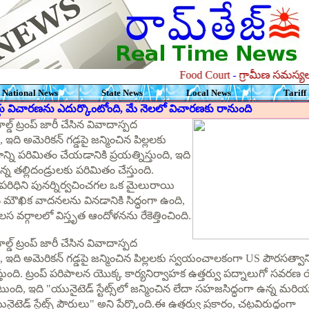
Food Court
-
గ్రామీణ సమస్యలను ప
National News
State News
Local News
Tariff
కోర్టు విచారణను ఎదుర్కొంటోంది, మే నెలలో విచారణకు రానుంది
డ్ ట్రంప్ జారీ చేసిన వివాదాస్పద
 ఇది అమెరికన్ గడ్డపై జన్మించిన పిల్లలకు
ని పరిమితం చేయడానికి ప్రయత్నిస్తుంది, ఇది
్న తల్లిదండ్రులకు పరిమితం చేస్తుంది.
పరిధిని పునర్నిర్వచించగల ఒక మైలురాయి
 15న మౌఖిక వాదనలను వినడానికి సిద్ధంగా ఉంది,
్గాలలో విస్తృత ఆందోళనను రేకెత్తించింది.
డ్ ట్రంప్ జారీ చేసిన వివాదాస్పద
ి, ఇది అమెరికన్ గడ్డపై జన్మించిన పిల్లలకు స్వయంచాలకంగా US పౌరసత్వాన్
్తుంది. ట్రంప్ పరిపాలన యొక్క కార్యనిర్వాహక ఉత్తర్వు పద్నాలుగో సవరణ
ుంది, ఇది "యునైటెడ్ స్టేట్స్‌లో జన్మించిన లేదా సహజసిద్ధంగా ఉన్న మరి
డ్ స్టేట్స్ పౌరులు" అని పేర్కొంది.ఈ ఉత్తర్వు ప్రకారం, చట్టవిరుద్ధంగా