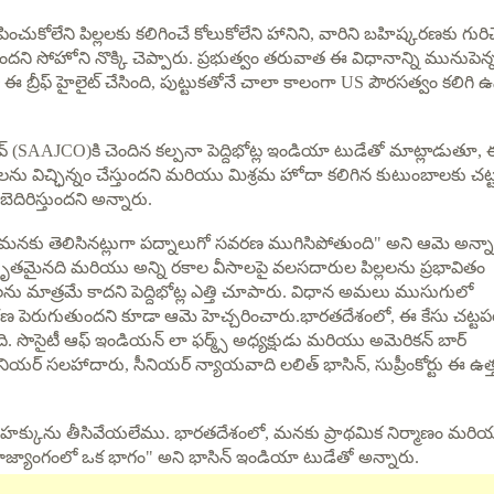
ించుకోలేని పిల్లలకు కలిగించే కోలుకోలేని హానిని, వారిని బహిష్కరణకు గురిచ
్తుందని సోహోని నొక్కి చెప్పారు. ప్రభుత్వం తరువాత ఈ విధానాన్ని మునుపె
ఫ్ హైలైట్ చేసింది, పుట్టుకతోనే చాలా కాలంగా US పౌరసత్వం కలిగి ఉన్
ివ్ (SAAJCO)కి చెందిన కల్పనా పెద్దిభోట్ల ఇండియా టుడేతో మాట్లాడుతూ,
ాలను విచ్ఛిన్నం చేస్తుందని మరియు మిశ్రమ హోదా కలిగిన కుటుంబాలకు చ
బెదిరిస్తుందని అన్నారు.
ిస్తే, మనకు తెలిసినట్లుగా పద్నాలుగో సవరణ ముగిసిపోతుంది" అని ఆమె అన్న
స్తృతమైనది మరియు అన్ని రకాల వీసాలపై వలసదారుల పిల్లలను ప్రభావితం
ులను మాత్రమే కాదని పెద్దిభోట్ల ఎత్తి చూపారు. విధాన అమలు ముసుగులో
రణ పెరుగుతుందని కూడా ఆమె హెచ్చరించారు.భారతదేశంలో, ఈ కేసు చట్ట
ంది. సొసైటీ ఆఫ్ ఇండియన్ లా ఫర్మ్స్ అధ్యక్షుడు మరియు అమెరికన్ బార్
ర్ సలహాదారు, సీనియర్ న్యాయవాది లలిత్ భాసిన్, సుప్రీంకోర్టు ఈ ఉత్
ిన హక్కును తీసివేయలేము. భారతదేశంలో, మనకు ప్రాథమిక నిర్మాణం మరి
రాజ్యాంగంలో ఒక భాగం" అని భాసిన్ ఇండియా టుడేతో అన్నారు.